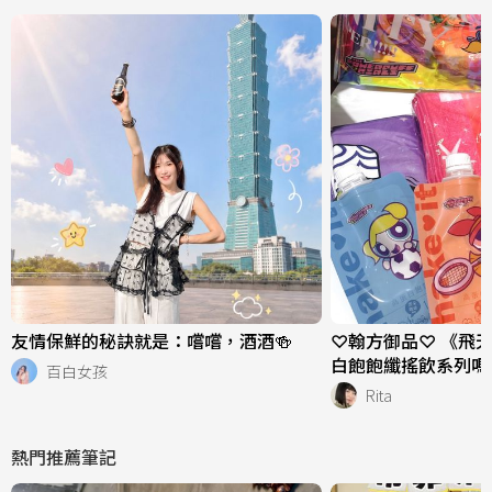
友情保鮮的秘訣就是：嚐嚐，酒酒🍻
♡翰方御品♡ 《飛
白飽飽纖搖飲系列嗎
百白女孩
Rita
熱門推薦筆記