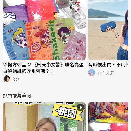
♡翰方御品♡ 《飛天小女警》聯名高蛋
有時候出門，不用計畫
白飽飽纖搖飲系列嗎？！
百白女孩
Rita
熱門推薦筆記