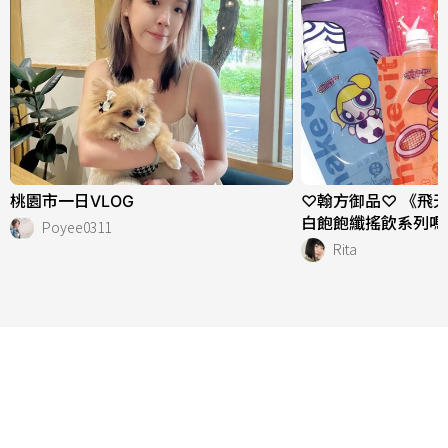
桃園市一日VLOG
♡翰方御品♡ 《飛
白飽飽纖搖飲系列嗎
Poyee0311
Rita