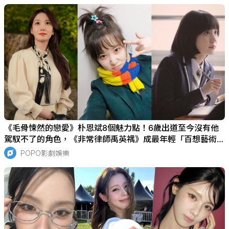
《毛骨悚然的戀愛》朴恩斌8個魅力點！6歲出道至今沒有他
駕馭不了的角色，《非常律師禹英禑》成最年輕「百想藝術大
賞獎」得主！
POPO影劇娛樂