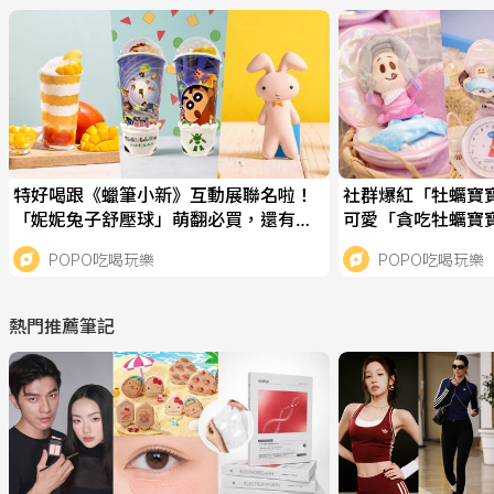
特好喝跟《蠟筆小新》互動展聯名啦！
社群爆紅「牡蠣寶
「妮妮兔子舒壓球」萌翻必買，還有限
可愛「貪吃牡蠣寶
定「芒夏啵啵冰沙」要喝！
幫牡蠣寶寶洗澡&
POPO吃喝玩樂
POPO吃喝玩樂
熱門推薦筆記