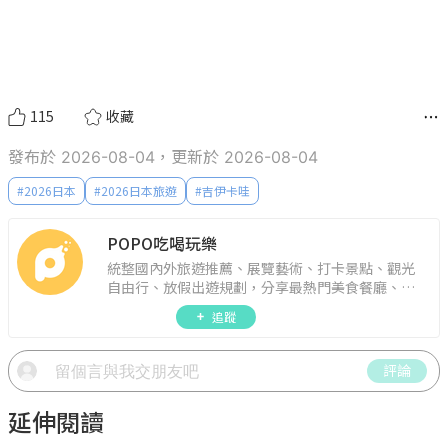
115
收藏
發布於 2026-08-04，更新於 2026-08-04
#
2026日本
#
2026日本旅遊
#
吉伊卡哇
POPO吃喝玩樂
統整國內外旅遊推薦、展覽藝術、打卡景點、觀光
自由行、放假出遊規劃，分享最熱門美食餐廳、約
會聚餐、人氣甜點、速食手搖飲、3C科技、心理測
追蹤
驗、星座運勢、生活雜貨、吃喝玩樂實用資訊。
評論
延伸閱讀