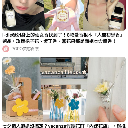
i-dle薇娟身上的仙女香找到了！8款愛香根本「人間初戀香」
選品，玫瑰梔子花、紫丁香、無花果都是面姐本命體香！
POPO美容保養
七夕情人節還沒搞定？vacanza假期花町「內建花店」，還推