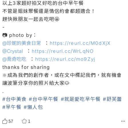
以上3家超好拍又好吃的台中早午餐

不管是姐妹聚餐還是情侶約會都超適合！

趕快揪朋友一起去吃吧🤩

-

@
珍妮的美食日常
  ：
https://reurl.cc/M0dXjX
@
Crystal
  ：
https://reurl.cc/WrLqNO
@
喬奇吃吃
  ：
https://reurl.cc/mo9Zyj
thanks for sharing

🔆成為我們的創作者，或在文中標記我們，就有機會
讓波筆分享你的照片給大家🐶

#台中美食
#台中早午餐
#就是愛吃早午餐
#舒芙蕾
#早午餐
#懶人包
57
1