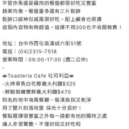
不管炸魚還是雞肉的餐盤都很好吃又豐富

蔬果均衡，餐盤量多還有三片鬆餅

鬆餅口感神似戚風很好吃，配上鹹食也很讚

這個內容物有夠超值，這樣不用300也不收服務費！

⠀⠀⠀⠀⠀⠀⠀⠀⠀⠀

地址：台中市西屯區漢成六街51號

電話：(04)2315-7518

營業時間：09:00-17:00 (週二公休)

-

🥪Toasteria Cafe 吐司利亞🥪

-火烤章魚白花椰義大利麵$525

-鮮蝦蛤蠣雙鮮義大利麵$470

知名的地中海風餐廳，裝潢高挑又乾淨

用了整片的落地窗 採光十分良好！

餐點選擇很豐富之外每一道都有他的獨特之處

讓人非常驚艷，不僅好拍又好吃啦
