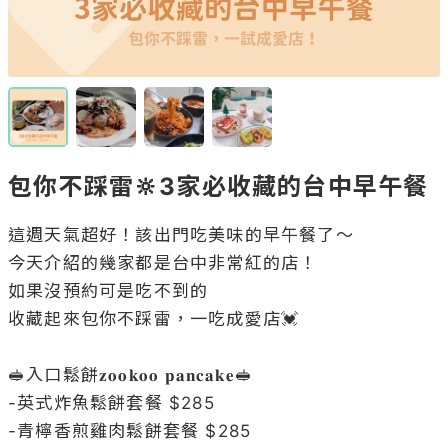
包你不踩雷🔆3家必收藏的台中早午餐
這週天氣超好！該出門吃美味的早午餐了～

今天介紹的幾家都是台中非常紅的店！

如果沒預約可是吃不到的

收藏起來包你不踩雷，一吃成愛店💓

🥪入口鬆餅𝐳𝐨𝐨𝐤𝐨𝐨 𝐩𝐚𝐧𝐜𝐚𝐤𝐞🥪

-英式炸魚鬆餅套餐 $285

-青檸香煎雞肉鬆餅套餐 $285⠀⠀⠀⠀⠀⠀⠀⠀⠀​
