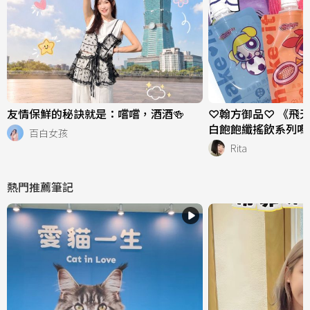
友情保鮮的秘訣就是：嚐嚐，酒酒🍻
♡翰方御品♡ 《飛
白飽飽纖搖飲系列嗎
百白女孩
Rita
熱門推薦筆記