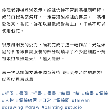
命理老師楊登嵙表示，媽祖信徒不管到媽祖廟拜拜，
或門口擺香案祭拜，一定要知道媽祖的喜忌，「媽祖
愛喝茶、香花，鮮花以雙數成對為主」，千萬不可以
使用假花。

很感謝網友的委託，讓我完成了這一幅作品！光是頭
冠的參考跟自設服裝的部分就燒壞了不少腦細胞～媽
祖娘娘果然是天后！無人能敵。

再一次感謝網友姊姊願意等待我這麼長時間的繪製!

感恩感恩再感恩。

#插圖
#畫圖
#插畫
#畫畫
#繪圖
#繪
#繪畫
#電繪
#人物
#電繪練習
#日常
#電繪圖
#taiwan
#drawing
#draw
#painting
#studio