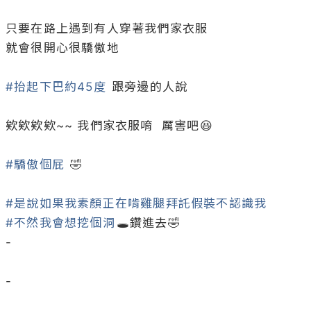
只要在路上遇到有人穿著我們家衣服

就會很開心很驕傲地

#抬起下巴約45度
 跟旁邊的人說

欸欸欸欸~~ 我們家衣服唷  厲害吧😆

#驕傲個屁
 🤣

#是說如果我素顏正在啃雞腿拜託假裝不認識我
#不然我會想挖個洞
🕳️鑽進去🤣

-

-
