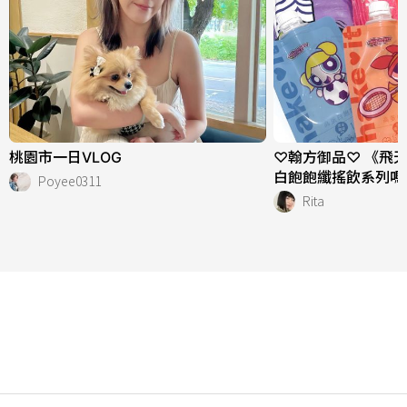
桃園市一日VLOG
♡翰方御品♡ 《飛
白飽飽纖搖飲系列嗎
Poyee0311
Rita