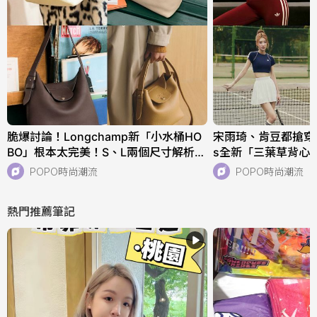
脆爆討論！Longchamp新「小水桶HO
宋雨琦、肯豆都搶穿！adi
BO」根本太完美！S、L兩個尺寸解析！
s全新「三葉草背心
快衝店上試揹！
天穿！直接當日常穿
POPO時尚潮流
POPO時尚潮流
熱門推薦筆記