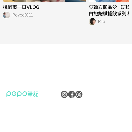
桃園市一日VLOG
♡翰方御品♡ 《飛
白飽飽纖搖飲系列嗎
Poyee0311
Rita
公司：卜卜文化傳媒股份有限公司
隱私權保護政策
統編：90476060
資訊內容管理規範
地址：臺北市內湖區瑞光路70號5樓
服務條款
信箱：
popo.service@langlive.com
FAQ常見問題