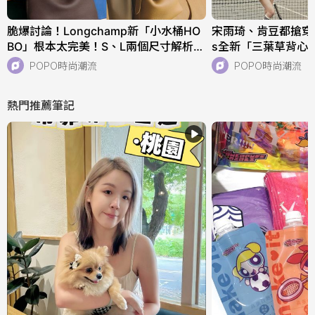
脆爆討論！Longchamp新「小水桶HO
宋雨琦、肯豆都搶穿！adi
BO」根本太完美！S、L兩個尺寸解析！
s全新「三葉草背心
快衝店上試揹！
天穿！直接當日常穿
POPO時尚潮流
POPO時尚潮流
熱門推薦筆記