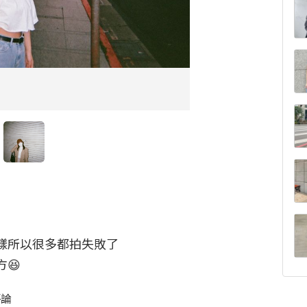
樣所以很多都拍失敗了

😆
評論