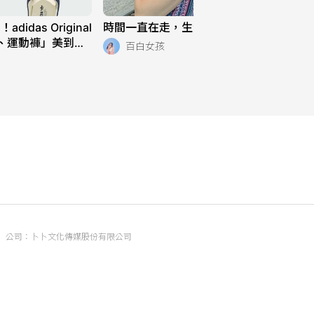
150小隻穿搭｜要美也要
das Original
時間一直在走，生活也是 ⌚️
暖的針織裙🖤
、運動褲」美到想
60
百白女孩
常穿也超適合！
公司：卜卜文化傳媒股份有限公司
統編：90476060
地址：臺北市內湖區瑞光路70號5樓
信箱：
popo.service@langlive.com