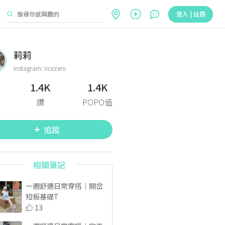
登入 | 註冊
莉莉
Instagram: ricezero
1.4K
1.4K
讚
POPO值
追蹤
相關筆記
一週舒適日常穿搭｜開岔
短板基礎T
13