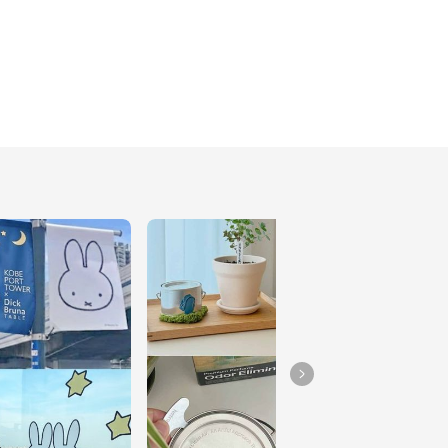
150小隻穿搭｜麻花針織
套裝☁️
9
裝潢日記｜PERGO比利
時原裝進口超耐磨木地板 
門市參觀
16
裝潢日記｜居家先生內湖
旗艦店 挑選傢俱🪑
22
Extension 1 by 橘色｜
頂級單人鍋物
17
150小隻穿搭｜溫柔小姊
姊的針織套裝☁️
59
APIVITA愛用品：仙人掌