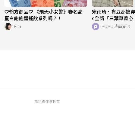
♡翰方御品♡ 《飛天小女警》聯名高
宋雨琦、肯豆都搶穿！adi
蛋白飽飽纖搖飲系列嗎？！
s全新「三葉草背心
天天穿！直接當日
Rita
POPO時尚潮流
隱私權保護政策
資訊內容管理規範
服務條款
FAQ常見問題