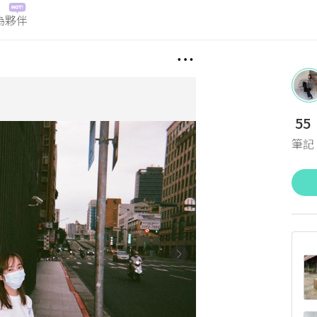
為夥伴
55
筆記