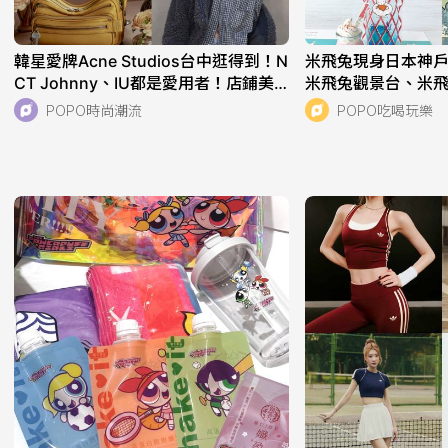
韓星愛牌Acne Studios台中逛得到！N
米飛兔現身日本神
CT Johnny、IU都是愛用者！店鋪美
米飛兔觀景台、米飛
到像藝廊！
必拍亮點一次看！
POPO時尚潮流
POPO吃喝玩樂