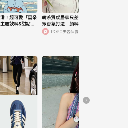
面膜、小紅油、茉莉花乳
液
19
戶港！超可愛「雲朵
韓系質感居家只差這一步！GD愛用小
法國隱藏版甜點：可思提
主題飲料&甜點」
眾香氛打造「顏料罐除臭劑」，潮濕悶
👨🏼‍🍳🇫🇷
臭通通被吸淨、掛在牆上直接變藝術
20
POPO美容保養
品！
小直徑自然系隱眼💕
LENSTOWN：Warm 
Gray
15
過年期間就是要吃一蘭㊙️
8
中壢美食｜三訪💕大推給
朋友的手工pizza🍕：品
手感披薩
8
150小隻穿搭｜率性牛仔
套裝
11