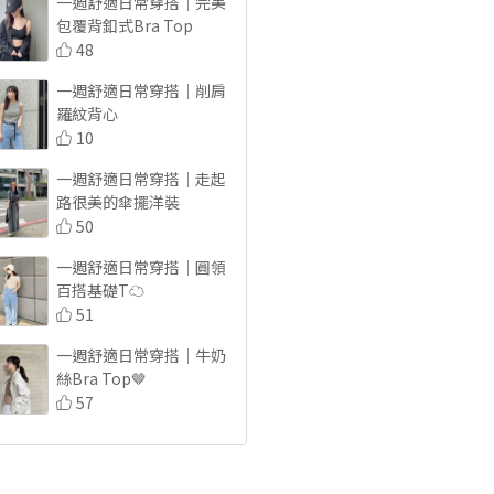
一週舒適日常穿搭｜完美
包覆背釦式Bra Top
48
一週舒適日常穿搭｜削肩
羅紋背心
10
一週舒適日常穿搭｜走起
路很美的傘擺洋裝
50
一週舒適日常穿搭｜圓領
百搭基礎T☁️
51
一週舒適日常穿搭｜牛奶
絲Bra Top🤎
57
偽露營🏕️中壢咖啡專門
店☕️
16