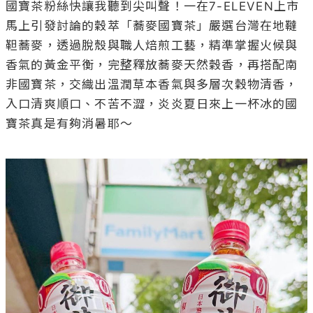
國寶茶粉絲快讓我聽到尖叫聲！一在7-ELEVEN上市
馬上引發討論的穀萃「蕎麥國寶茶」嚴選台灣在地韃
靼蕎麥，透過脫殼與職人焙煎工藝，精準掌握火候與
香氣的黃金平衡，完整釋放蕎麥天然穀香，再搭配南
非國寶茶，交織出溫潤草本香氣與多層次穀物清香，
入口清爽順口、不苦不澀，炎炎夏日來上一杯冰的國
寶茶真是有夠消暑耶～
