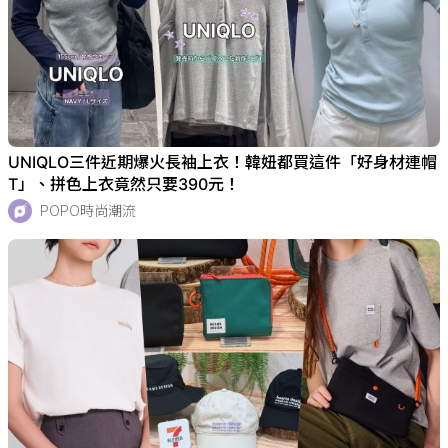
UNIQLO三件近期爆火長袖上衣！韓妞都買這件「好身材連帽
T」、拼色上衣竟然只要390元！
POPO時尚潮流