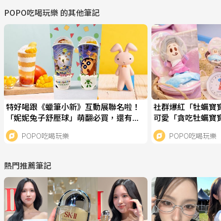
POPO吃喝玩樂
的其他筆記
特好喝跟《蠟筆小新》互動展聯名啦！
社群爆紅「牡蠣寶
「妮妮兔子舒壓球」萌翻必買，還有限
可愛「貪吃牡蠣寶
定「芒夏啵啵冰沙」要喝！
幫牡蠣寶寶洗澡&
POPO吃喝玩樂
POPO吃喝玩樂
熱門推薦筆記