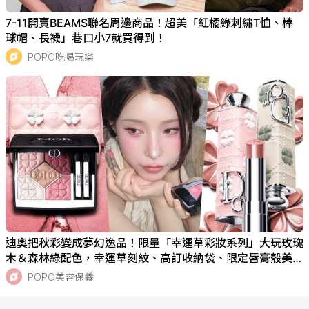
7-11開賣BEAMS聯名周邊商品！超美「紅橘綠刺繡T恤、棒
球帽、長襪」巷口小7就買得到！
POPO吃喝玩樂
迪奧把秋彩變成夢幻逸品！限量「幸運草彩妝系列」大玩玫瑰
木＆森林綠配色，幸運草刻紋、高訂收納袋、限定唇膏殼美
瘋！
POPO美容保養