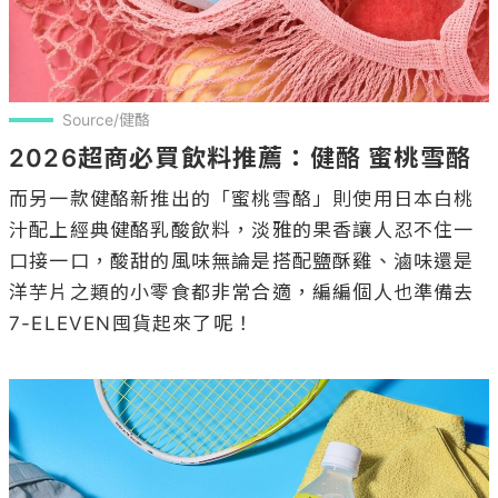
Source/健酪
2026超商必買飲料推薦：健酪 蜜桃雪酪
而另一款健酪新推出的「蜜桃雪酪」則使用日本白桃
汁配上經典健酪乳酸飲料，淡雅的果香讓人忍不住一
口接一口，酸甜的風味無論是搭配鹽酥雞、滷味還是
洋芋片之類的小零食都非常合適，編編個人也準備去
7-ELEVEN囤貨起來了呢！
