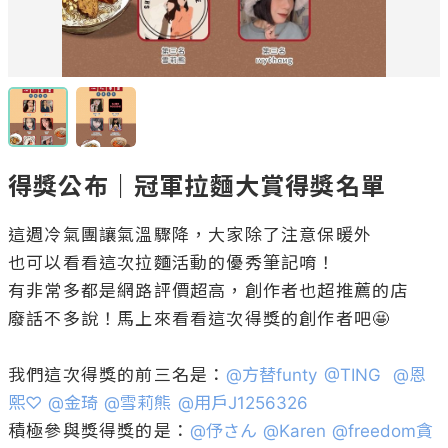
得獎公布｜冠軍拉麵大賞得獎名單
這週冷氣團讓氣溫驟降，大家除了注意保暖外

也可以看看這次拉麵活動的優秀筆記唷！

有非常多都是網路評價超高，創作者也超推薦的店

廢話不多說！馬上來看看這次得獎的創作者吧🤩

我們這次得獎的前三名是：
@
方替funty
@
TING
@
恩
熙♡
@
金琦
@
雪莉熊
@
用戶J1256326
積極參與獎得獎的是：
@
伃さん
@
Karen
@
freedom貪