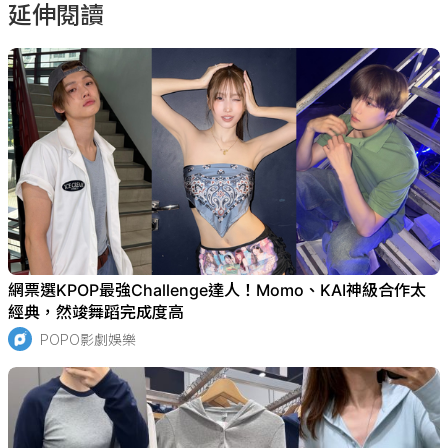
延伸閱讀
網票選KPOP最強Challenge達人！Momo、KAI神級合作太
經典，然竣舞蹈完成度高
POPO影劇娛樂