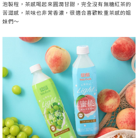
泡製程，茶感喝起來圓潤甘甜，完全沒有無糖紅茶的
苦澀感，茶味也非常香濃，很適合喜歡較重茶感的姐
妹們～
