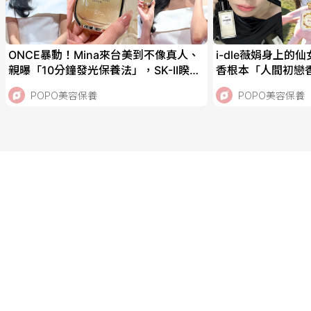
ONCE暴動！Mina來台美到不像真人、
i-dle薇娟身上的
親曝「10分鐘發光保養法」，SK-II睽違
香根本「人間初戀
45年青春精華液終於上市！
花、紫丁香、無花
POPO美容保養
POPO美容保養
香！