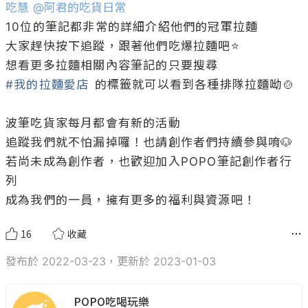
吃慧
@
阿君的吃貨日常
10位的筆記都非常的詳細介紹他們的冠軍拉麵

大家趕快按下追蹤，跟著他們吃爆拉麵吧⭐️

#我的拉麵愛店
 的標籤就可以看到各種排隊拉麵呦🍲

波筆吃貨家每月都會有新的活動

追蹤我們就不怕漏掉囉！也請創作者們持續參與唷🐶

若尚未成為創作者，也歡迎加入POPO筆記創作者行
列

成為我們的一員，擁有更多的福利與資源吧！
16
收藏
發布於 2022-03-23，更新於 2023-01-03
POPO吃喝玩樂