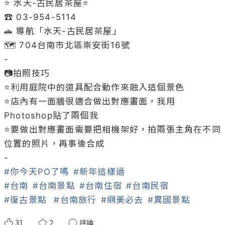
⭐️ 水天-古民居茶屋⭐️

☎️ 03-954-5114

🚗 導航「水天-古民居茶屋」

🗺 704台南市北區崇安街16號

-

📷拍照技巧

⭐️利用庭院中的道具配合動作來融入這個景色

⭐️店內有一面牆很適合做出對應畫面，我用
Photoshop貼了兩個我

⭐️要做出對應畫面需要把相機架好，拍兩張主角在不同
位置的照片，再事後合成

#你今天PO了嗎
#新年這樣過
#台南
#台南景點
#台南住宿
#台南民宿
#復古景點
#台南旅行
#網美必去
#異國景點
31
2
評論