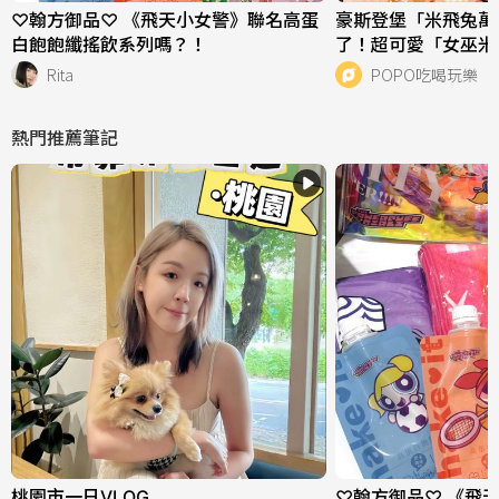
♡翰方御品♡ 《飛天小女警》聯名高蛋
豪斯登堡「米飛兔萬
白飽飽纖搖飲系列嗎？！
了！超可愛「女巫米
蘭妮吊飾」必衝亮點
Rita
POPO吃喝玩樂
熱門推薦筆記
桃園市一日VLOG
♡翰方御品♡ 《飛