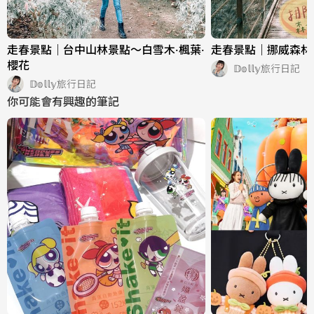
走春景點｜台中山林景點～白雪木·楓葉·
走春景點｜挪威森林
櫻花
𝔻𝕠𝕝𝕝𝕪旅行日記
𝔻𝕠𝕝𝕝𝕪旅行日記
你可能會有興趣的筆記