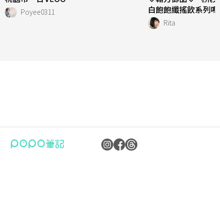
白飽飽纖搖飲系列嗎
Poyee0311
Rita
公司：卜卜文化傳媒股份有限公司
隱私權保護政策
統編：90476060
資訊內容管理規範
地址：臺北市內湖區瑞光路70號5樓
服務條款
信箱：
popo.service@langlive.com
FAQ常見問題
Copyright © 2023 卜卜文化傳媒股份有限公司版權所有 90476060