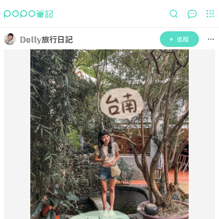
𝔻𝕠𝕝𝕝𝕪旅行日記
追蹤