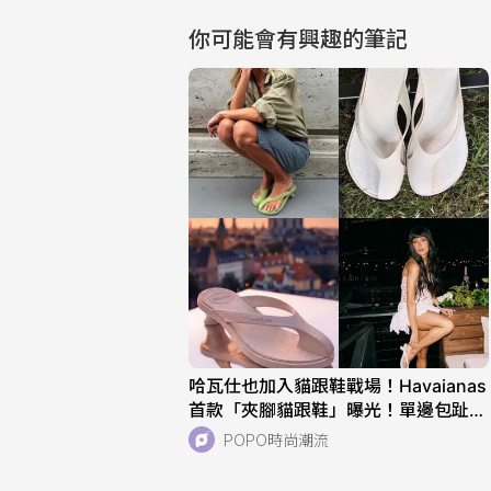
你可能會有興趣的筆記
哈瓦仕也加入貓跟鞋戰場！Havaianas
首款「夾腳貓跟鞋」曝光！單邊包趾超
好看、一亮相就爆紅！
POPO時尚潮流