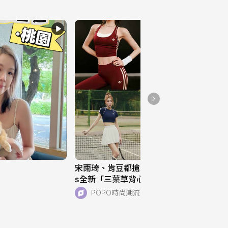
宋雨琦、肯豆都搶穿！adidas Original
s全新「三葉草背心、運動褲」美到想
天天穿！直接當日常穿也超適合！
POPO時尚潮流