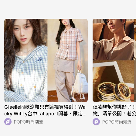
Giselle同款涼鞋只有這裡買得到！Wa
張凌赫幫你挑好了
cky WiLLy台中LaLaport開幕、限定小
物」清單公開！老公同
熊珍奶上衣太可愛！
列、核桃們必收！
POPO時尚潮流
POPO時尚潮流