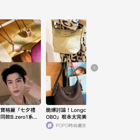
！寶格麗「七夕禮
脆爆討論！Longchamp新「小水桶H
款B.zero1系
OBO」根本太完美！S、L兩個尺寸解
析！快衝店上試揹！
POPO時尚潮流