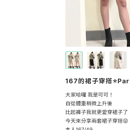
167的裙子穿搭⭐️Part
大家哈囉 我是可可！

自從體重稍微上升後

比起褲子我就更愛穿裙子了！
今天來分享兩套裙子穿搭😝

本人167/49
