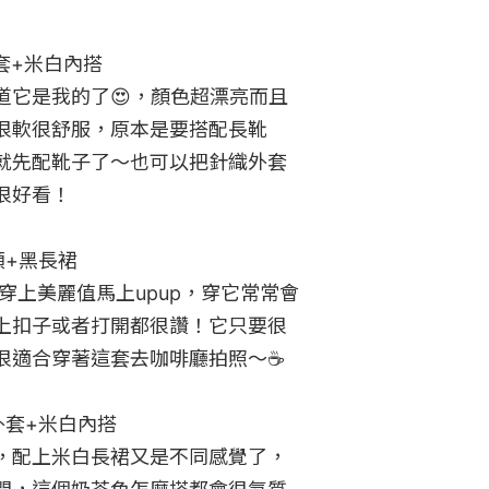
套+米白內搭

道它是我的了😍，顏色超漂亮而且
很軟很舒服，原本是要搭配長靴
就先配靴子了～也可以把針織外套
好看！

+黑長裙

穿上美麗值馬上upup，穿它常常會
扣上扣子或者打開都很讚！它只要很
適合穿著這套去咖啡廳拍照～☕️

套+米白內搭

，配上米白長裙又是不同感覺了，