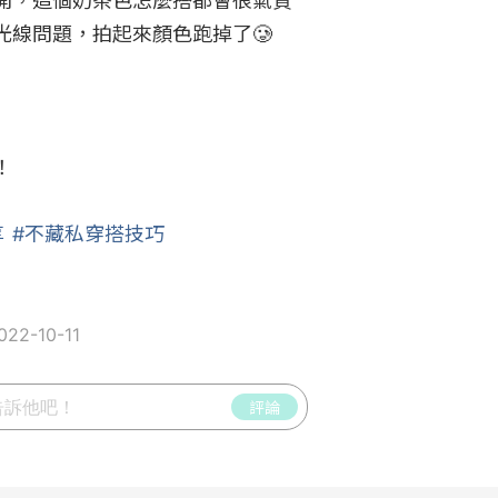
開，這個奶茶色怎麼搭都會很氣質
光線問題，拍起來顏色跑掉了🥲



享
#不藏私穿搭技巧
22-10-11
評論