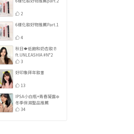
6樣化妝好物推薦part.2
2
6樣化妝好物推薦Part.1
4
秋日🍁低飽和奶杏妝🥛
ft.UNLEASHIA #N°2
3
好印象拜年妝🧧
13
IPSA小白瓶+青春凝露❄️
冬季保濕聖品推薦
34
各種愛用品的新年返鄉化
妝包⚡️
62