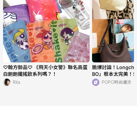
♡翰方御品♡ 《飛天小女警》聯名高蛋
脆爆討論！Longch
白飽飽纖搖飲系列嗎？！
BO」根本太完美！
快衝店上試揹！
Rita
POPO時尚潮流