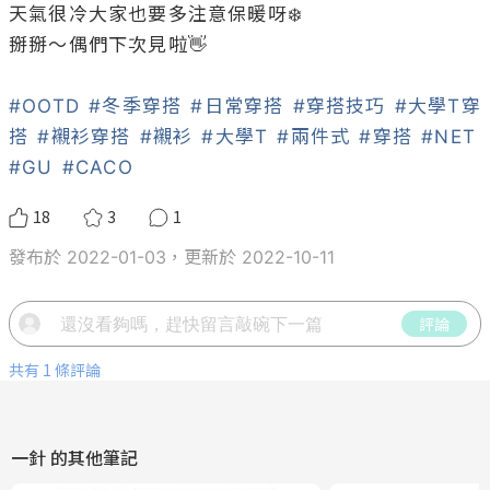
天氣很冷大家也要多注意保暖呀❄️

掰掰～偶們下次見啦👋

#OOTD
#冬季穿搭
#日常穿搭
#穿搭技巧
#大學T穿
搭
#襯衫穿搭
#襯衫
#大學T
#兩件式
#穿搭
#NET
#GU
#CACO
18
3
1
發布於 2022-01-03，更新於 2022-10-11
評論
共有 1 條評論
一針
的其他筆記