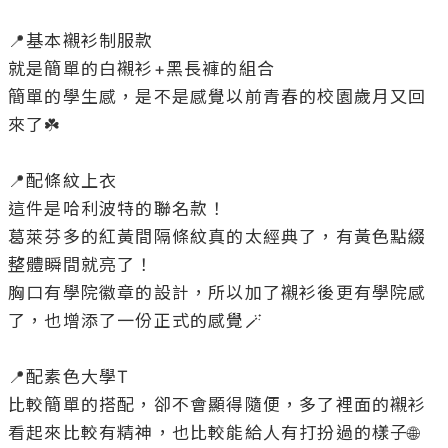
📍基本襯衫制服款

就是簡單的白襯衫+黑長褲的組合

簡單的學生感，是不是感覺以前青春的校園歲月又回
來了☘️

📍配條紋上衣

這件是哈利波特的聯名款！

葛萊芬多的紅黃間隔條紋真的太經典了，有黃色點綴
整體瞬間就亮了！

胸口有學院徽章的設計，所以加了襯衫後更有學院感
了，也增添了一份正式的感覺🪄

📍配素色大學T

比較簡單的搭配，卻不會顯得隨便，多了裡面的襯衫
看起來比較有精神，也比較能給人有打扮過的樣子🌐
