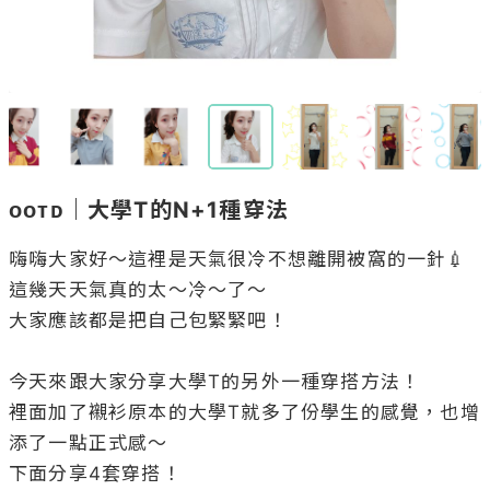
ᴏᴏᴛᴅ｜大學T的N+1種穿法
嗨嗨大家好～這裡是天氣很冷不想離開被窩的一針💉

這幾天天氣真的太～冷～了～

大家應該都是把自己包緊緊吧！

今天來跟大家分享大學T的另外一種穿搭方法！

裡面加了襯衫原本的大學T就多了份學生的感覺，也增
添了一點正式感～

下面分享4套穿搭！
