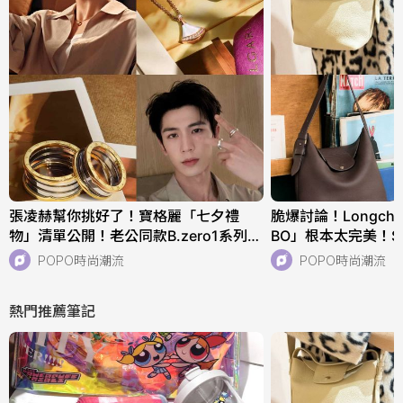
張凌赫幫你挑好了！寶格麗「七夕禮
脆爆討論！Longch
物」清單公開！老公同款B.zero1系列、
BO」根本太完美！
核桃們必收！
快衝店上試揹！
POPO時尚潮流
POPO時尚潮流
熱門推薦筆記