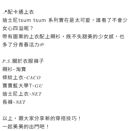
📍配卡通上衣

迪士尼tsum tsum 系列實在是太可愛，誰看了不會少
女心四溢呢？

帶有圖案的上衣配上襯衫，既不失甜美的少女感，也
多了分青春活力🌱

𝑃.𝑆.關於衣服褲子

襯衫-淘寶

條紋上衣-𝐶𝐴𝐶𝑂

寶寶藍大學T-𝐺𝑈

迪士尼上衣-𝑁𝐸𝑇

長褲-𝑁𝐸𝑇

以上，跟大家分享新的穿搭技巧！

一起美美的出門吧！
