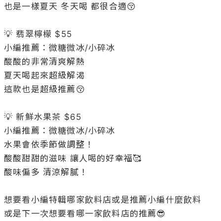
也是一樣夏天 冬天喝 都很合適😚

💡 翡翠檸檬 $55

小編推薦：微糖微冰/小碎冰

酸酸的非常清爽解熱

夏天喝起來超級解渴

這款也是超級推薦😚

💡 新鮮水果茶 $65

小編推薦：微糖微冰/小碎冰

水果會依季節做調整！

酸酸甜甜的滋味 讓人喝的好幸福🥰

酸味偏多 清涼解膩！

想要看小編特輯哪家飲料店或是推薦小編什麼飲料

或是下一次想要看哪一家飲料店的推薦😎
