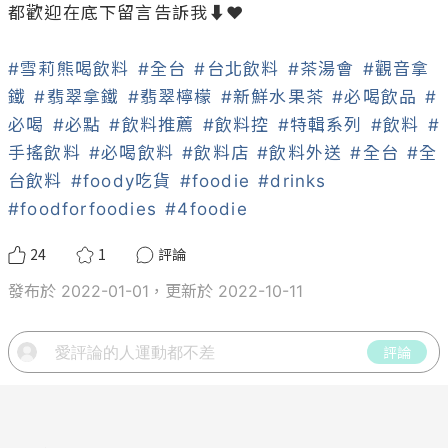
都歡迎在底下留言告訴我⬇️❤️

#雪莉熊喝飲料
#全台
#台北飲料
#茶湯會
#觀音拿
鐵
#翡翠拿鐵
#翡翠檸檬
#新鮮水果茶
#必喝飲品
#
必喝
#必點
#飲料推薦
#飲料控
#特輯系列
#飲料
#
手搖飲料
#必喝飲料
#飲料店
#飲料外送
#全台
#全
台飲料
#foody吃貨
#foodie
#drinks
#foodforfoodies
#4foodie
24
1
評論
發布於 2022-01-01，更新於 2022-10-11
評論