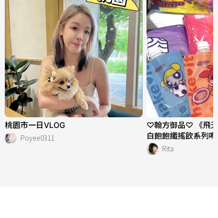
桃園市一日VLOG
♡翰方御品♡ 《飛
白飽飽纖搖飲系列嗎
Poyee0311
Rita