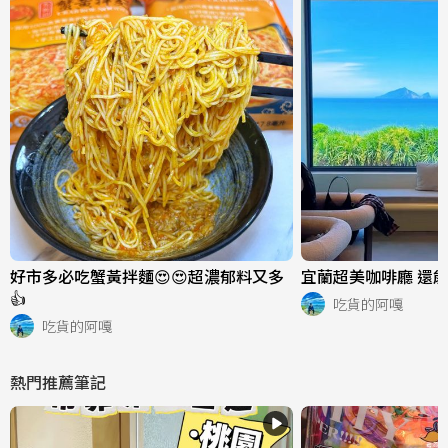
好市多必吃蟹黃拌麵😍😍超濃郁料又多
宜蘭超美咖啡廳 還能
👍
吃貨的阿嘎
吃貨的阿嘎
熱門推薦筆記