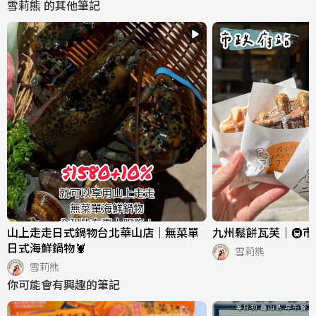
雪莉熊
的其他筆記
山上走走日式鍋物台北華山店｜無菜單
九州鬆餅瓦芙｜🚇
日式海鮮鍋物🦞
雪莉熊
雪莉熊
你可能會有興趣的筆記