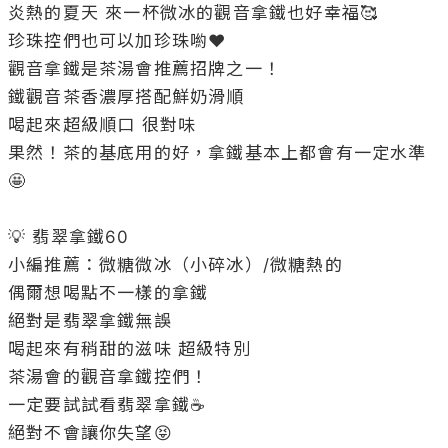
炎熱的夏天 來一杯微冰的觀音拿鐵也好幸福🥰

珍珠控們也可以加珍珠喲❤️

觀音拿鐵是茶湯會推薦招牌之一！

鐵觀音茶香濃厚搭配鮮奶滑順

喝起來超級順口 很對味

果然！茶的基底用的好，拿鐵基本上都會有一定水準
🤩

💡 翡翠拿鐵60

小編推薦：微糖微冰（小碎冰）/微糖熱的

偶爾想喝點不一樣的拿鐵

絕對是翡翠拿鐵無誤

喝起來有稍甜的滋味 超級特別 

茶湯會的觀音拿鐵控們！

一定要試試看翡翠拿鐵☕️

絕對不會讓你失望😝
