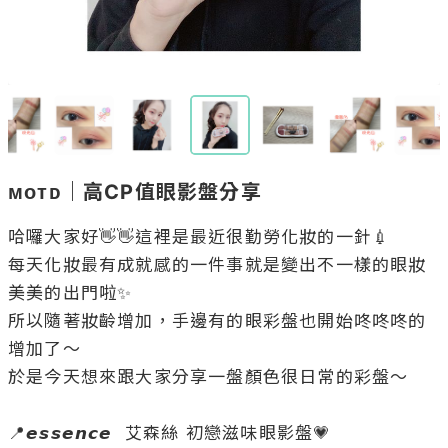
ᴍᴏᴛᴅ｜高CP值眼影盤分享
哈囉大家好👋👋這裡是最近很勤勞化妝的一針💉

每天化妝最有成就感的一件事就是變出不一樣的眼妝
美美的出門啦✨

所以隨著妝齡增加，手邊有的眼彩盤也開始咚咚咚的
增加了～

於是今天想來跟大家分享一盤顏色很日常的彩盤～

📍𝙚𝙨𝙨𝙚𝙣𝙘𝙚  艾森絲 初戀滋味眼影盤💗
