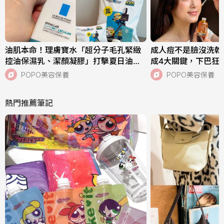
油肌本命！理膚寶水「超分子毛孔緊緻
成人痘不是臉沒洗乾
控油保濕乳、潔顏凝膠」打擊夏日油痘
成4大關鍵，下巴狂
危機，跨界聯名《小小兵與大怪獸》超
中，SISLEY植物
POPO美容保養
POPO美容保養
萌周邊快來收藏！
次搞定痘肌！
熱門推薦筆記