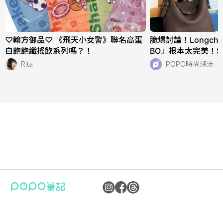
♡翰方御品♡ 《飛天小女警》聯名高蛋
脆爆討論！Longch
白飽飽纖搖飲系列嗎？！
BO」根本太完美！
快衝店上試揹！
Rita
POPO時尚潮流
公司：卜卜文化傳媒股份有限公司
隱私權保護政策
統編：90476060
資訊內容管理規範
地址：臺北市內湖區瑞光路70號5樓