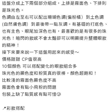
這盤分成上下兩個部分組成，上排是霧面色、下排則
是珠光色。

色調由左至右可以配出珊瑚色調(偏粉橘）到土色調
(自然膚色調）到最後帶一點灰調。有基礎的打底色、
也有主色、眼尾加深色也有，最喜歡的是有很多的珠
光色！暗閃的妝感不會太豔卻可以明顯提升整體眼妝
的精神！

接下來要來說一下這盤用起來的感受～

價格甜甜 CP值很高

10個顏色 可以搭配變化的眼妝組合多

珠光色的顯色度和粉質真的很棒，顏色超飽和！

比較淺的霧面色顯色度不高

霧面色會有點小飛粉的問題

包裝上缺了點質感有點可惜🥲

📍彩妝搭配
