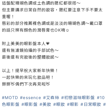
這盤配珊瑚色調或土色調的腮紅都很搭～

但主要講求日常自然的妝容，腮紅要注意下手不要太
重喔！

唇彩的部分推薦裸色調或是淡淡的珊瑚色調～戴口罩
的話只擦有顏色的潤唇膏也OK唷☺️

附上美美的眼影盤本人💗

還有無濾鏡拍攝的手部試色～

最後還有完妝後的整體妝感～

以上！提早祝大家新年快樂！

一起快樂的來玩化妝品吧！

掰掰👋偶們下次再見啦👋

#MOTD
#essence
#艾森絲
#初戀滋味眼影盤
#10
色眼影盤
#眼影盤
#美妝
#眼妝
#眼影
#日常眼妝
#