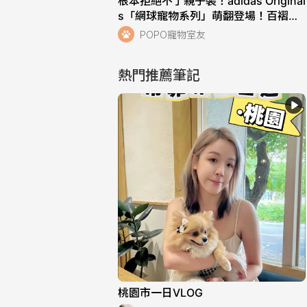
根本拒絕不了親子裝！adidas Original
s「網球寵物系列」萌翻登場！百褶小
裙、Polo衫可愛到不行！
POPO寵物室友
熱門推薦筆記
桃園市一日VLOG