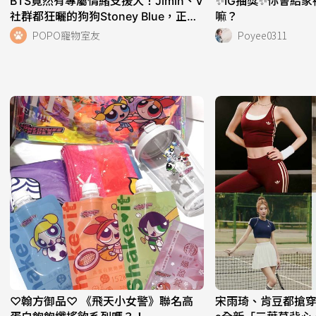
BTS竟然有專屬情緒支援犬！Jimin、V
✨IG抽獎✨你會給
社群都狂曬的狗狗Stoney Blue，正是
嘛？
世巡演唱會「安撫高壓」的團寵！
POPO寵物室友
Poyee0311
♡翰方御品♡ 《飛天小女警》聯名高
宋雨琦、肯豆都搶穿！adi