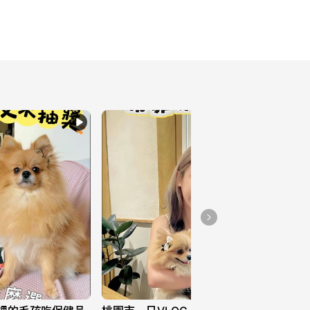
(*>_<*)ﾉ
8
不必借光而行.你我亦是
星辰.
11
追嗎👻
6
-本週的卡點-
5
五點半的天🙈
5
😼