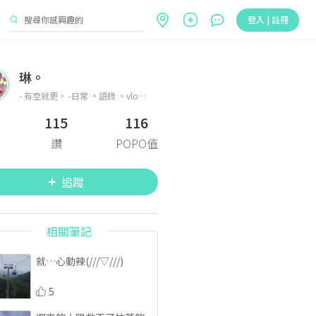
登入 | 註冊
琳。
- 有空就更。 -日常 。語錄 。vlog ✨
115
116
讚
POPO值
追蹤
相關筆記
就…心動辣(///▽///)
5