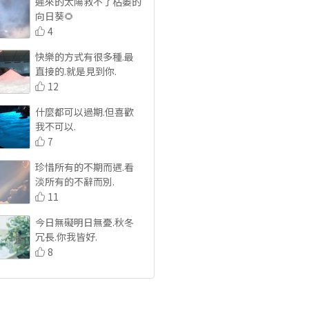
遲來的太陽救不了枯萎的
向日葵🌻
4
快樂的方式有很多種.最
直接的.就是見到你.
12
什麼都可以過期.但喜歡
我不可以.
7
珍惜所有的不期而遇.看
淡所有的不辭而別.
11
今日無礙明日無憂.秋冬
冗長.你我皆好.
8
我曾踏月而來.只因你在
山中.
8