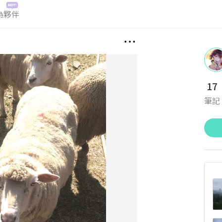
為夥伴
17
筆記