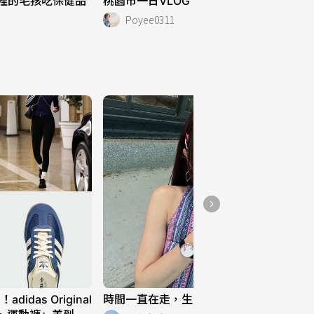
家裡的毛孩吃保健品
桃園市一日VLOG
Poyee0311
4
某時的車途🌈
3
湖（？
3
書牆😻
3
das Original
時間一直在走，生活也是 ⌚️