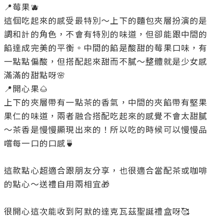
📍莓果🫐

這個吃起來的感受最特別～上下的麵包夾層扮演的是
調和計的角色，不會有特別的味道，但卻能跟中間的
餡達成完美的平衡。中間的餡是酸甜的莓果口味，有
一點點偏酸，但搭配起來甜而不膩～整體就是少女感
滿滿的甜點呀🌸

📍開心果🌰

上下的夾層帶有一點茶的香氣，中間的夾餡帶有堅果
果仁的味道，兩者融合搭配吃起來的感覺不會太甜膩
～茶香是慢慢顯現出來的！所以吃的時候可以慢慢品
嚐每一口的口感🍵

這款點心超適合跟朋友分享，也很適合當配茶或咖啡
的點心～送禮自用兩相宜🎁

很開心這次能收到阿默的達克瓦茲聖誕禮盒呀🥰
