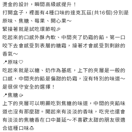
燙金的設計，瞬間高級感提升！

打開盒子，裡面有4種口味的達克瓦茲(共16個)分別是
原味、焦糖、莓果、開心果～

緊接著就是試吃環節啦🎉

吃起來的口感外酥內軟、中間夾了奶霜的餡。第一口
咬下去會感受到表層的糖霜，接著才會感受到剩餘的
香氣～

📍原味🤍

吃起來就是以糖、奶作為基底，上下的夾層是一般的
口感，中間夾的餡是偏甜的奶霜，沒有特別的味道～
是很保守安全的選擇！

📍焦糖🥠

上下的夾層可以明顯吃到焦糖的味道，中間的夾餡味
道也沒有那麼甜。聞起來有淡淡的香味，吃完也還會
有淡淡的焦糖香在口中蔓延～不喜歡太甜的朋友很適
合這種口味🍮
