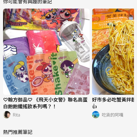
你可能會有興趣的筆記
♡翰方御品♡ 《飛天小女警》聯名高蛋
好市多必吃蟹黃拌麵
白飽飽纖搖飲系列嗎？！
👍
Rita
吃貨的阿嘎
熱門推薦筆記