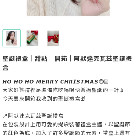
聖誕禮盒｜甜點｜開箱｜阿默達克瓦茲聖誕禮
盒
𝙃𝙊 𝙃𝙊 𝙃𝙊 𝙈𝙀𝙍𝙍𝙔 𝘾𝙃𝙍𝙄𝙎𝙏𝙈𝘼𝙎🤶🏻

大家好👋這裡是準備吃吃喝喝快樂過聖誕的一針💉

今天要來開箱我收到的聖誕禮盒🎁

📍阿默達克瓦茲聖誕禮盒

在包裝設計上用可愛的提袋裝著禮盒主體，以聖誕節
的紅色為底，加入了許多聖誕節的元素，禮盒上還有