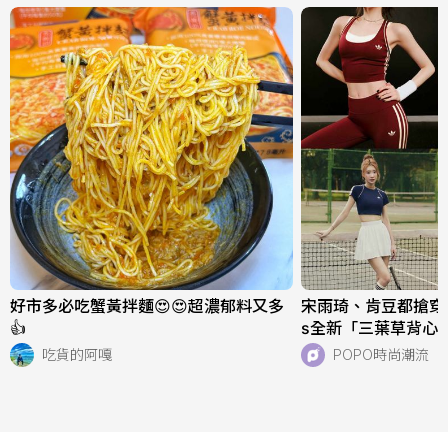
好市多必吃蟹黃拌麵😍😍超濃郁料又多
宋雨琦、肯豆都搶穿！adi
👍
s全新「三葉草背心
天穿！直接當日常穿
吃貨的阿嘎
POPO時尚潮流