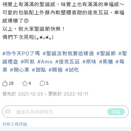
視覺上有滿滿的聖誕感，味覺上也有滿滿的幸福感～
可愛的包裝配上外酥內軟整體香甜的達克瓦茲，幸福
感爆棚了😍

以上，祝大家聖誕節快樂！

偶們下次見啦(⁎⁍̴̛ᴗ⁍̴̛⁎)

#你今天PO了嗎
#聖誕派對就要這樣過
#聖誕節
#聖
誕禮盒
#阿默
#Amo
#達克瓦茲
#原味
#焦糖
#莓
果
#開心果
#甜點
#開箱
#試吃
18
4
5
發布於 2021-12-25，更新於 2022-10-11
評論
共有 5 條評論