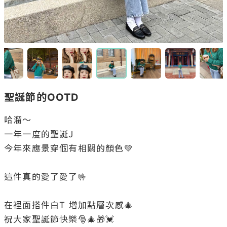
聖誕節的OOTD
哈溜～

一年一度的聖誕J

今年來應景穿個有相關的顏色💚

這件真的愛了愛了🤟

在裡面搭件白T 增加點層次感🎄

祝大家聖誕節快樂🎅🎄🎁💓
