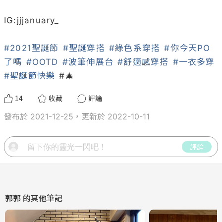
IG:jjjanuary_

#2021聖誕節
#聖誕穿搭
#綠色系穿搭
#你今天PO
了嗎
#OOTD
#波筆伸展台
#舒適感穿搭
#一衣多穿
#聖誕節快樂
 #🎄
14
收藏
評論
發布於 2021-12-25，更新於 2022-10-11
評論
郭郭
的其他筆記