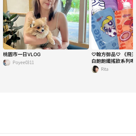
桃園市一日VLOG
♡翰方御品♡ 《飛
白飽飽纖搖飲系列嗎
Poyee0311
Rita