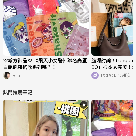
♡翰方御品♡ 《飛天小女警》聯名高蛋
脆爆討論！Longch
白飽飽纖搖飲系列嗎？！
BO」根本太完美！
快衝店上試揹！
Rita
POPO時尚潮流
熱門推薦筆記