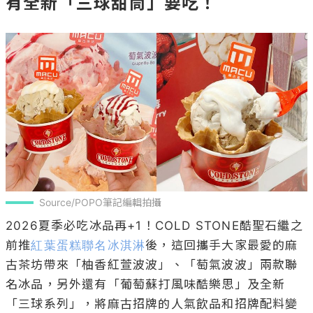
有全新「三球甜筒」要吃！
Source/POPO筆記編輯拍攝
2026夏季必吃冰品再+1！COLD STONE酷聖石繼之
前推
紅葉蛋糕聯名冰淇淋
後，這回攜手大家最愛的麻
古茶坊帶來「柚香紅萱波波」、「萄氣波波」兩款聯
名冰品，另外還有「葡萄蘇打風味酷樂思」及全新
「三球系列」，將麻古招牌的人氣飲品和招牌配料變