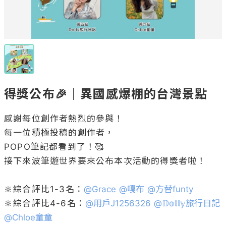
得獎公布🎉｜異國感爆棚的台灣景點
感謝每位創作者熱烈的參與！

每一位積極投稿的創作者，

POPO筆記都看到了！🥰

接下來波筆遊世界要來公布本次活動的得獎者啦！

🔆綜合評比1-3名：
@
Grace
@
嘎布
@
方替funty
🔆綜合評比4-6名：
@
用戶J1256326
@
𝔻𝕠𝕝𝕝𝕪旅行日記
@
Chloe童童