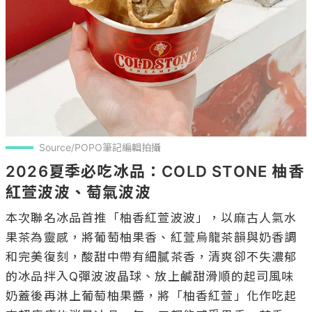
Source/POPO筆記編輯拍攝
2026夏季必吃冰品：COLD STONE 柚香
紅萱波波、萄氣波波
本次聯名冰品首推「柚香紅萱波波」，以麻古人氣水
果茶為靈感，將葡萄柚果香、紅萱烏龍茶韻與奶香調
和完美復刻，酸甜中帶有細膩茶香，清爽卻不失濃郁
的冰品拌入Q彈波波晶球、放上鹹甜滑順的起司風味
奶蓋後再淋上葡萄柚果醬，將「柚香紅萱」化作吃起