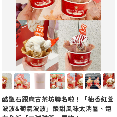
酷聖石跟麻古茶坊聯名啦！「柚香紅萱
波波&萄氣波波」酸甜風味太消暑、還