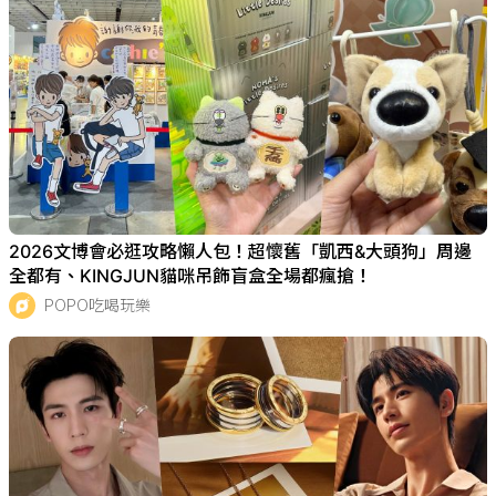
2026文博會必逛攻略懶人包！超懷舊「凱西&大頭狗」周邊
全都有、KINGJUN貓咪吊飾盲盒全場都瘋搶！
POPO吃喝玩樂