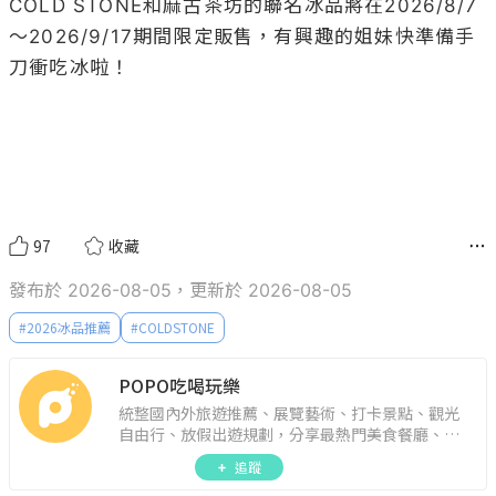
COLD STONE和麻古茶坊的聯名冰品將在2026/8/7
～2026/9/17期間限定販售，有興趣的姐妹快準備手
刀衝吃冰啦！

97
收藏
發布於 2026-08-05，更新於 2026-08-05
#
2026冰品推薦
#
COLDSTONE
POPO吃喝玩樂
統整國內外旅遊推薦、展覽藝術、打卡景點、觀光
自由行、放假出遊規劃，分享最熱門美食餐廳、約
會聚餐、人氣甜點、速食手搖飲、3C科技、心理測
追蹤
驗、星座運勢、生活雜貨、吃喝玩樂實用資訊。