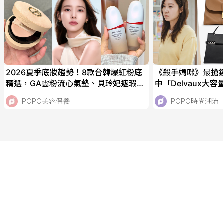
2026夏季底妝趨勢！8款台韓爆紅粉底
《殺手媽咪》最搶
精選，GA雲粉流心氣墊、貝玲妃遮瑕精
中「Delvaux大
華棒、資生堂霧光粉底，IU、太妍私下
私下也是品牌鐵粉
POPO美容保養
POPO時尚潮流
偷偷愛用！