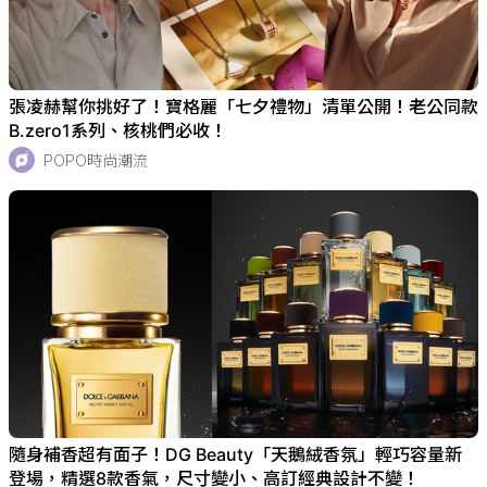
張凌赫幫你挑好了！寶格麗「七夕禮物」清單公開！老公同款
B.zero1系列、核桃們必收！
POPO時尚潮流
隨身補香超有面子！DG Beauty「天鵝絨香氛」輕巧容量新
登場，精選8款香氣，尺寸變小、高訂經典設計不變！