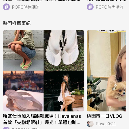
好看、一亮相就爆紅！
核桃們必收！
POPO時尚潮流
POPO時尚潮流
熱門推薦筆記
哈瓦仕也加入貓跟鞋戰場！Havaianas
桃園市一日VLOG
首款「夾腳貓跟鞋」曝光！單邊包趾超
Poyee0311
好看、一亮相就爆紅！