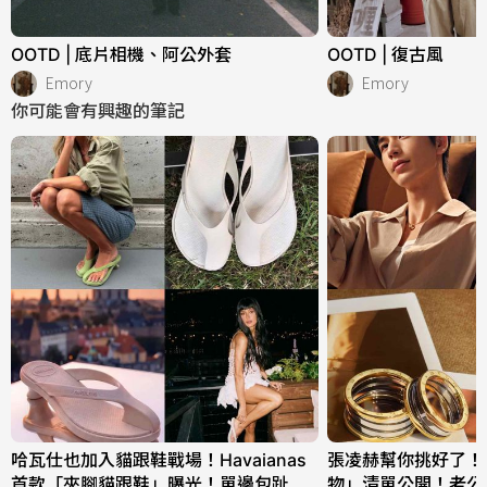
OOTD | 底片相機、阿公外套
OOTD | 復古風
Emory
Emory
你可能會有興趣的筆記
哈瓦仕也加入貓跟鞋戰場！Havaianas
張凌赫幫你挑好了！
首款「夾腳貓跟鞋」曝光！單邊包趾超
物」清單公開！老公同款