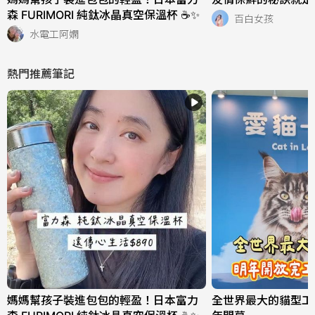
森 FURIMORI 純鈦冰晶真空保溫杯 ☕✨
百白女孩
水電工阿嫻
熱門推薦筆記
媽媽幫孩子裝進包包的輕盈！日本富力
全世界最大的貓型工