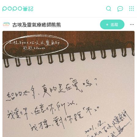
古埃及靈氣療癒師熊熊
追蹤