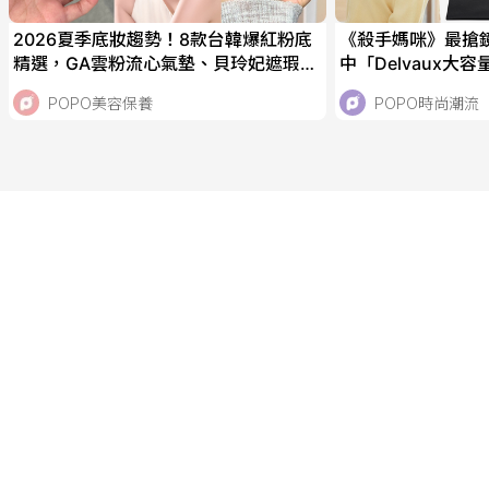
2026夏季底妝趨勢！8款台韓爆紅粉底
《殺手媽咪》最搶
精選，GA雲粉流心氣墊、貝玲妃遮瑕精
中「Delvaux大
華棒、資生堂霧光粉底，IU、太妍私下
私下也是品牌鐵粉
POPO美容保養
POPO時尚潮流
偷偷愛用！