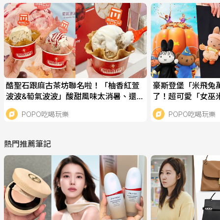
酷聖石跟麻古茶坊聯名啦！「柚香紅萱
豪斯登堡「米飛兔
波波&萄氣波波」酸甜風味太消暑、還有
了！超可愛「女巫
全新「三球甜筒」要吃！
蘭妮吊飾」必衝亮
POPO吃喝玩樂
POPO吃喝玩樂
熱門推薦筆記