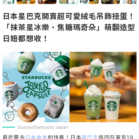
日本星巴克開賣超可愛絨毛吊飾扭蛋！
「抹茶星冰樂、焦糖瑪奇朵」萌翻造型
日妞都想收！
Source/Starbucks Japan
最近要去
日本旅遊
的快看！日本
星巴克
這回在東京19