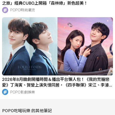
之旅」經典CUBO上開箱「森林綠」新色超美！
POPO時尚潮流
2026年8月韓劇開播時間＆播出平台懶人包！《我的荒糖戀
愛》丁海寅、賀營上演失憶同居，《四手聯彈》宋江、李濬榮
雙男主飆戲
POPO影劇娛樂
POPO吃喝玩樂
的其他筆記