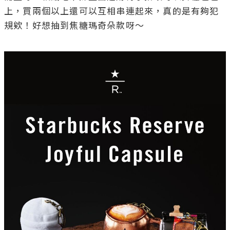
上，買兩個以上還可以互相串連起來，真的是有夠犯
規欸！好想抽到焦糖瑪奇朵款呀～
