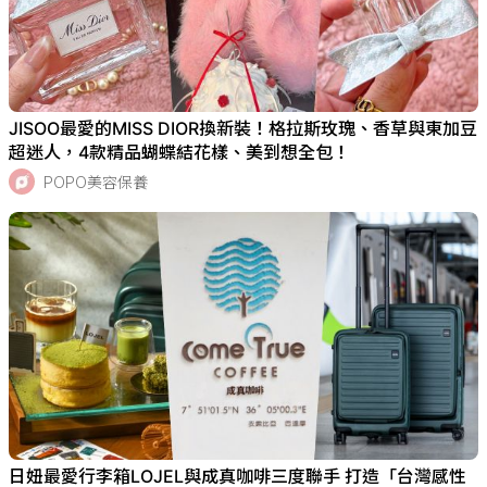
JISOO最愛的MISS DIOR換新裝！格拉斯玫瑰、香草與東加豆
超迷人，4款精品蝴蝶結花樣、美到想全包！
POPO美容保養
日妞最愛行李箱LOJEL與成真咖啡三度聯手 打造「台灣感性