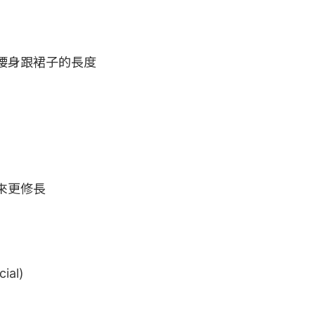
身跟裙子的長度

更修長

ial)
