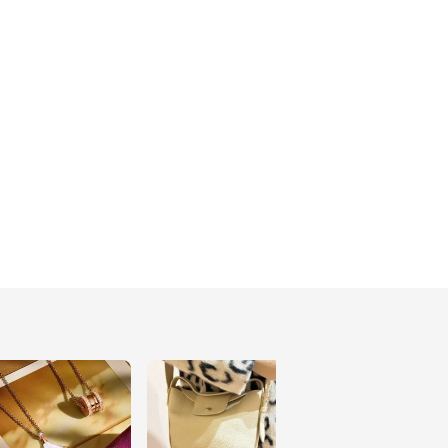
11
最愛韓貨店家分享🛍
11
outfit👒all blue全藍穿搭
💙
11
outfit👒格子背心穿搭
8
一衣多穿👒格子背心穿搭
分享
10
what’s in my bag🎒留
學生搭機背包
11