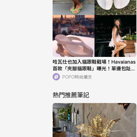
哈瓦仕也加入貓跟鞋戰場！Havaianas
首款「夾腳貓跟鞋」曝光！單邊包趾超
好看、一亮相就爆紅！
POPO時尚潮流
熱門推薦筆記