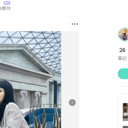
為夥伴
26
筆記