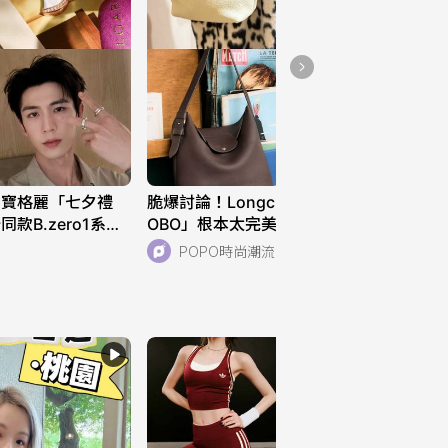
outfit👒背心穿搭
14
！寶格麗「七夕禮
脆爆討論！Longchamp新「小水桶H
款B.zero1系
OBO」根本太完美！S、L兩個尺寸解
析！快衝店上試揹！
POPO時尚潮流