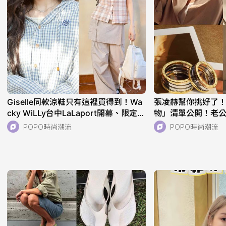
Giselle同款涼鞋只有這裡買得到！Wa
張凌赫幫你挑好了
cky WiLLy台中LaLaport開幕、限定小
物」清單公開！老公同
熊珍奶上衣太可愛！
列、核桃們必收！
POPO時尚潮流
POPO時尚潮流