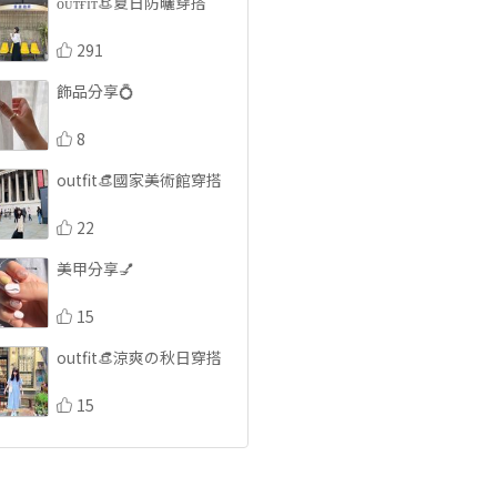
ᴏᴜᴛғɪᴛ👒夏日防曬穿搭
291
飾品分享💍
8
outfit👒國家美術館穿搭
22
美甲分享💅
15
outfit👒涼爽の秋日穿搭
15
outfit👒奈良美智特展穿
搭分享
20