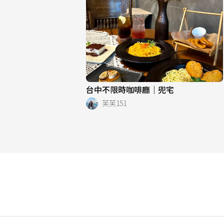
台中不限時咖啡廳｜兜宅
芙芙151