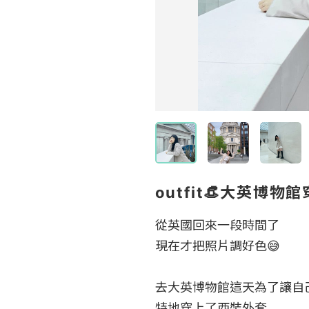
outfit👒大英博物
從英國回來一段時間了

現在才把照片調好色😅

去大英博物館這天為了讓自
特地穿上了西裝外套
