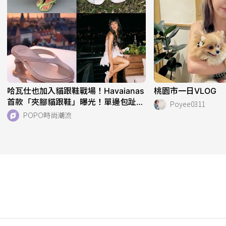
哈瓦仕也加入貓跟鞋戰場！Havaianas
桃園市一日VLOG
首款「夾腳貓跟鞋」曝光！單邊包趾超
Poyee0311
好看、一亮相就爆紅！
POPO時尚潮流