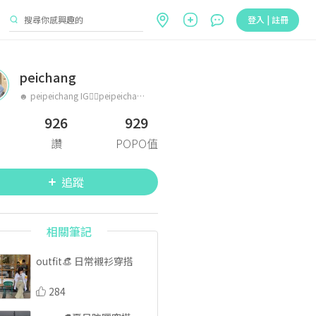
登入 | 註冊
peichang
☻ peipeichang IG👉🏻peipeichang123 穿搭👒 + 一點點美食🥗旅遊🌼 #peisoutfit
926
929
讚
POPO值
追蹤
相關筆記
outfit👒 日常襯衫穿搭
284