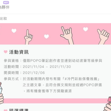
為夥伴
彩妝