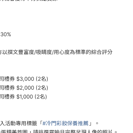
0%

方以撰文豐富度/吸睛度/用心度為標準的綜合評分

券 $3,000 (2名)

券 $2,000 (2名)

券 $1,000 (2名)

帶入活動專用標籤「
#冷門彩妝保養推薦
」。

作一張精美首圖，請挑選露臉且完整呈現人像的照片。
