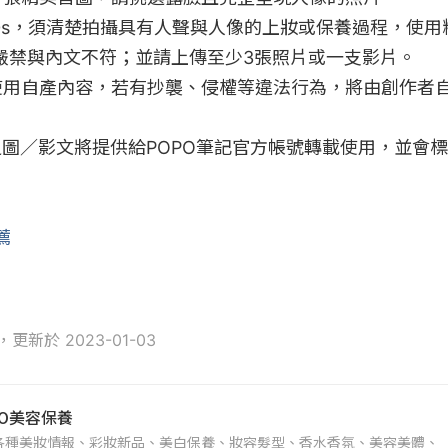
≥30s，須清楚拍攝具有人聲與人像的上妝或保養過程，使用
音嚴禁與內文不符；並請上傳至少3張照片或一支影片。

請使用自產內容，若有抄襲、侵權等違法行為，將由創作者
文之圖／影文將提供給POPO筆記官方帳號轉載使用，並會
薦
8，更新於 2023-01-03
PO美容保養
各種美妝情報、彩妝新品、美白保養、妝容髮型、香水香氛、美容美體、