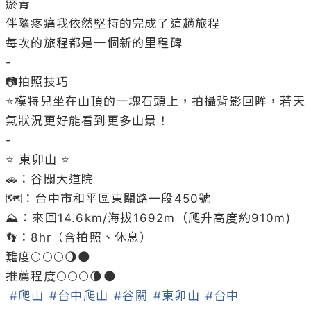
瘀青

伴隨疼痛我依然堅持的完成了這趟旅程

每次的旅程都是一個新的里程碑

-

📷拍照技巧

⭐️模特兒坐在山頂的一塊石頭上，拍攝背影回眸，若天
氣狀況更好能看到更多山景！

-

⭐️ 東卯山 ⭐️

🚗：谷關大道院

🗺：台中市和平區東關路一段450號

⛰️：來回14.6km/海拔1692m（爬升高度約910m)

👣：8hr（含拍照、休息）

難度🌕🌕🌕🌖🌑

推薦程度🌕🌕🌕🌘🌑

#爬山
#台中爬山
#谷關
#東卯山
#台中