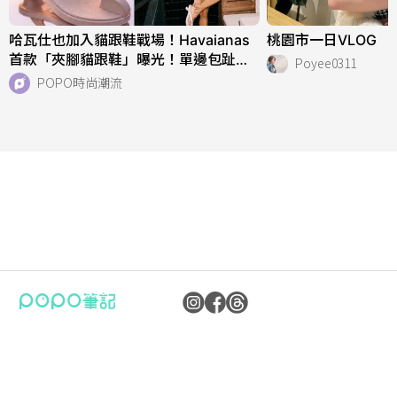
哈瓦仕也加入貓跟鞋戰場！Havaianas
桃園市一日VLOG
首款「夾腳貓跟鞋」曝光！單邊包趾超
Poyee0311
好看、一亮相就爆紅！
POPO時尚潮流
公司：卜卜文化傳媒股份有限公司
隱私權保護政策
統編：90476060
資訊內容管理規範
地址：臺北市內湖區瑞光路70號5樓
服務條款
信箱：
popo.service@langlive.com
FAQ常見問題