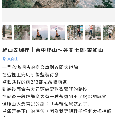
爬山去哪裡｜台中爬山～谷關七雄·東卯山
東卯山
一早充滿期待的搭公車到谷關大道院

在這裡上完廁所後整裝待發

整個路程的前2/3都是緩坡前進

到最後面會有大石頭需要稍微攀爬的路段

在最後一段路攀爬會有一種永遠到不了終點的感覺

但爬山人最常說的話：「再轉個彎就到了」

最痛苦是下山的時候，因為我穿錯鞋子整個大拇指都