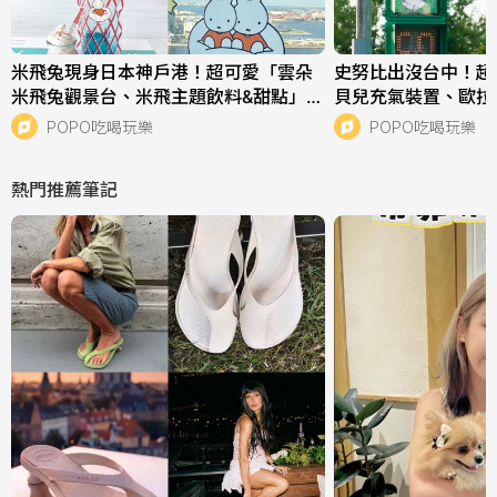
米飛兔現身日本神戶港！超可愛「雲朵
史努比出沒台中！超
米飛兔觀景台、米飛主題飲料&甜點」必
貝兒充氣裝置、歐拉
拍亮點一次看！
點一次看！
POPO吃喝玩樂
POPO吃喝玩樂
熱門推薦筆記