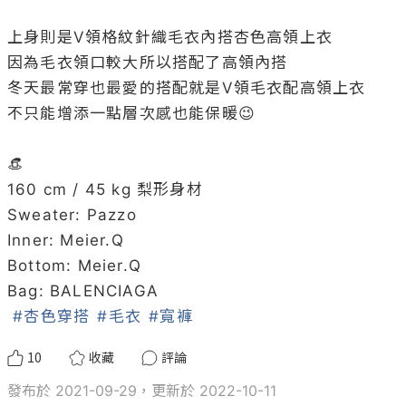
上身則是V領格紋針織毛衣內搭杏色高領上衣

因為毛衣領口較大所以搭配了高領內搭

冬天最常穿也最愛的搭配就是V領毛衣配高領上衣

不只能增添一點層次感也能保暖😉

👒

160 cm / 45 kg 梨形身材

Sweater: Pazzo

Inner: Meier.Q

Bottom: Meier.Q

Bag: BALENCIAGA

#杏色穿搭
#毛衣
#寬褲
10
收藏
評論
發布於 2021-09-29，更新於 2022-10-11