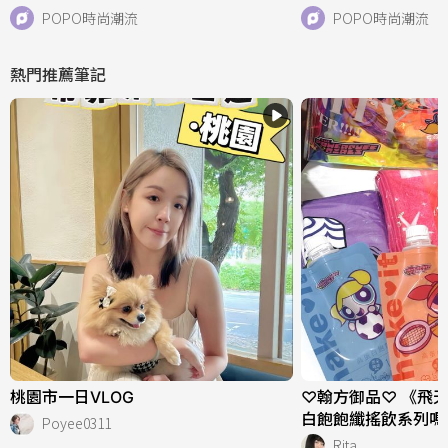
核桃們必收！
快衝店上試揹！
POPO時尚潮流
POPO時尚潮流
熱門推薦筆記
桃園市一日VLOG
♡翰方御品♡ 《飛
白飽飽纖搖飲系列嗎
Poyee0311
Rita