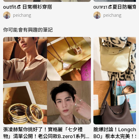
outfit👒 日常襯衫穿搭
ᴏᴜᴛғɪᴛ👒夏日防曬穿
peichang
peichang
你可能會有興趣的筆記
張凌赫幫你挑好了！寶格麗「七夕禮
脆爆討論！Longch
物」清單公開！老公同款B.zero1系列、
BO」根本太完美！