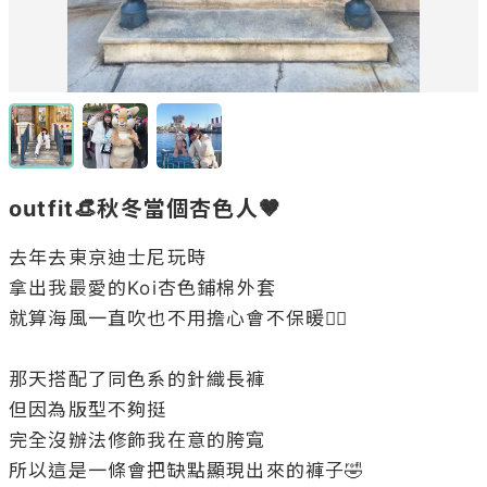
outfit👒秋冬當個杏色人🤎
去年去東京迪士尼玩時

拿出我最愛的Koi杏色鋪棉外套

就算海風一直吹也不用擔心會不保暖👌🏻

那天搭配了同色系的針織長褲

但因為版型不夠挺

完全沒辦法修飾我在意的胯寬

所以這是一條會把缺點顯現出來的褲子🤣
