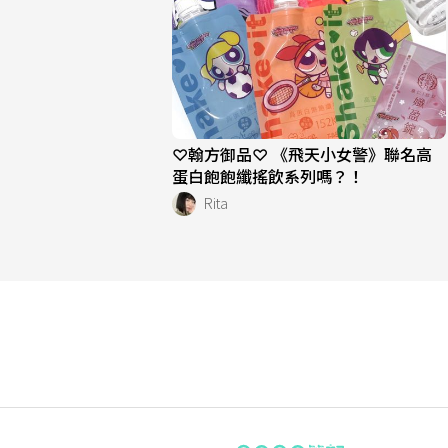
♡翰方御品♡ 《飛天小女警》聯名高
蛋白飽飽纖搖飲系列嗎？！
Rita