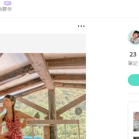
為夥伴
23
筆記