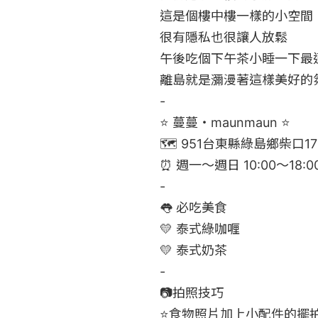
這是個樓中樓一樣的小空間

很有隱私也很讓人放鬆

午後吃個下午茶小睡一下最適
離島就是瀰漫著這樣美好的氛
-

⭐️ 蔓蔓・maunmaun ⭐️

🗺 951台東縣綠島鄉柴口176
⏰ 週一～週日 10:00～18:00
-

👅 必吃美食

💛 泰式綠咖喱

💛 泰式奶茶

-

📷拍照技巧

⭐️食物照片加上小配件的擺