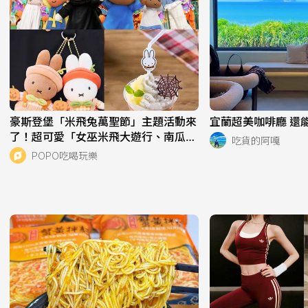
豪斯登堡「米飛兔萬聖節」主題活動來
宜蘭超美咖啡廳 還能
了！超可愛「女巫米飛大遊行、南瓜梅
吃貨的阿嘎
蘭妮吊飾」必衝亮點一次看！
POPO吃喝玩樂