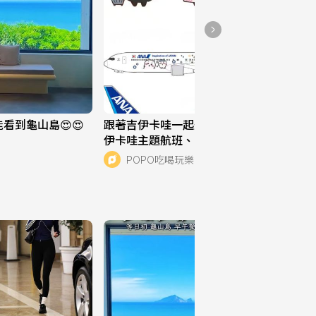
離島去哪裡｜綠島景點～
秘境探險·藍洞
29
看到龜山島😍😍
跟著吉伊卡哇一起飛上天！ANA開賣吉
伊卡哇主題航班、「聯名彩繪機身&限
定機上用品」必搭亮點一次看！
POPO吃喝玩樂