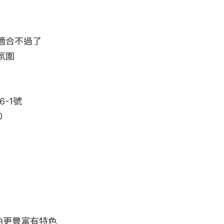
合不過了

圍

-1號



拍更豐富有特色
