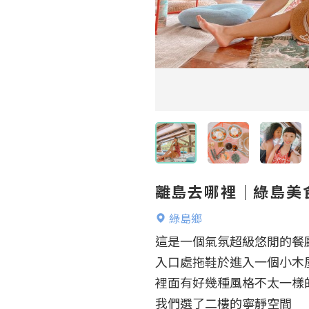
離島去哪裡｜綠島美
綠島鄉
這是一個氣氛超級悠閒的餐廳
入口處拖鞋於進入一個小木屋
裡面有好幾種風格不太一樣的
我們選了二樓的寧靜空間
