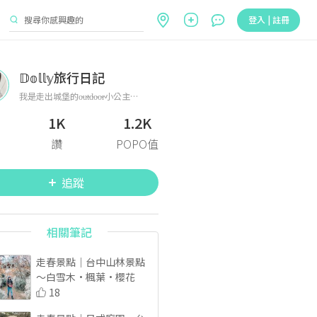
登入 | 註冊
𝔻𝕠𝕝𝕝𝕪旅行日記
我是走出城堡的o̴u̴t̴d̴o̴o̴r̴小公主👸🏻 喜歡旅行🛩🗺 喜歡爬山、溯溪、水上活動🏔🏕🌊 喜歡拍照📷🌁🌃🌄 喜歡交朋友👧🏻👦🏽👩🏼👶🏾 我會在這裡分享我的生活🌏 歡迎追蹤我喔☀️ —————— 𝙸𝚗𝚜𝚝𝚊𝚐𝚛𝚊𝚖 ：𝚍𝚘𝚕𝚕𝚢_𝟷𝟶𝟹𝟷
1K
1.2K
讚
POPO值
追蹤
相關筆記
走春景點｜台中山林景點
～白雪木·楓葉·櫻花
18