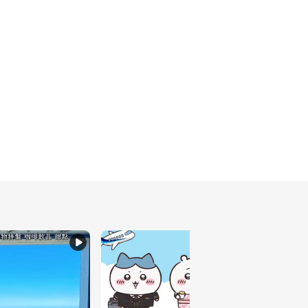
網美拍照點·情人洞
51
離島去哪裡｜蘭嶼景點～
原住民文化·椰油國小
61
離島去哪裡｜蘭嶼景點～
秘境海岸·東清秘境
40
離島去哪裡｜綠島景點～
哪裡看夕陽·小長城
34
離島去哪裡｜綠島民宿～
潛水+住宿·減壓艙旅宿
30
離島去哪裡｜綠島景點～
秘境探險·彎弓洞
28