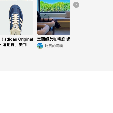
das Original
宜蘭超美咖啡廳 還能看到龜山島😍😍
、運動褲」美到想
吃貨的阿嘎
常穿也超適合！