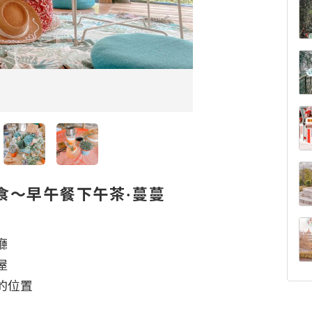
食～早午餐下午茶·蔓蔓




位置
