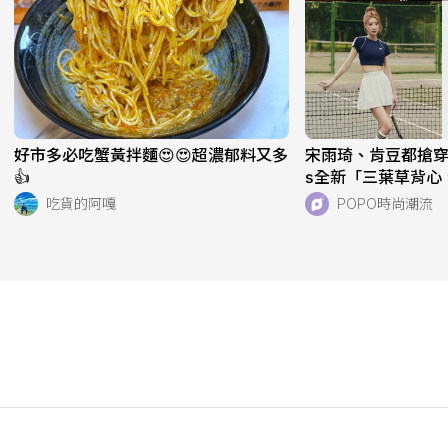
好市多必吃蟹黃拌麵😍😍超濃郁料又多
宋雨琦、肯豆都搶穿！adi
👍
s全新「三葉草背心
天天穿！直接當日
吃貨的阿嘎
POPO時尚潮流