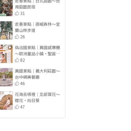
走春景點｜日式庭園～台
南庭園民宿
31
走春景點｜挪威森林～宜
蘭山林步道
26
偽出國景點｜異國感爆棚
～歐洲童話小鎮·聖誕節
市集
82
異國景點｜義大利莊園～
台中網美餐廳
46
花海去哪裡｜北部賞花～
櫻花·向日葵
47
花海去哪裡｜走進電視劇
～梅花·紫藤花
53