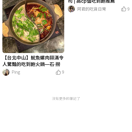
司 | 高cp值吃到飽推薦
阿君的吃貨日常
9
【台北中山】魷魚螺肉蒜滿令
人驚豔的吃到飽火鍋—石‧撈
Ping
9
沒有更多的筆記了