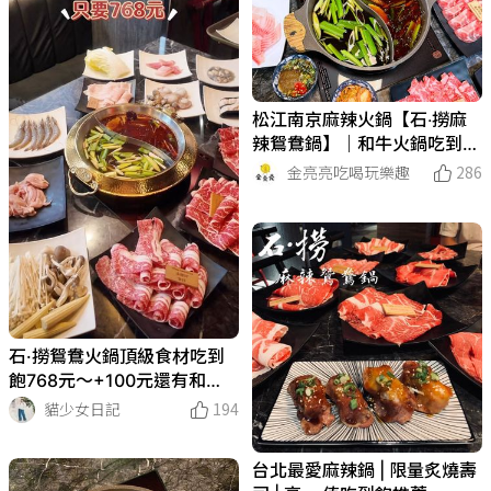
松江南京麻辣火鍋【石‧撈麻
辣鴛鴦鍋】｜和牛火鍋吃到
飽，生啤酒無限暢飲超嗨桑｜
金亮亮吃喝玩樂趣
286
超人氣「魷魚螺肉蒜湯」必點
石·撈鴛鴦火鍋頂級食材吃‭到‬
飽768元～+100元還有和
牛！
貓少女日記
194
台北最愛麻辣鍋 | 限量炙燒壽