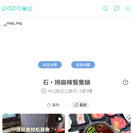
最熱
最新
前往地標
查看地圖
石‧撈麻辣鴛鴦鍋
中山區松江路95-1號3樓
最熱
最新