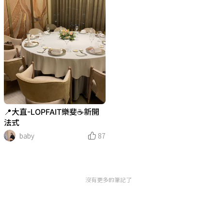
📍大直-LOPFAIT樂斐☕️新開
法式
baby
87
沒有更多的筆記了