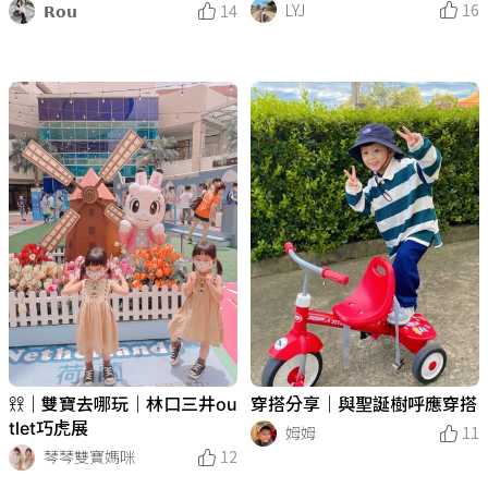
LYJ
16
𝗥𝗼𝘂
14
𖨆𖨆｜雙寶去哪玩｜林口三井ou
穿搭分享｜與聖誕樹呼應穿搭
tlet巧虎展
姆姆
11
琴琴雙寶媽咪
12