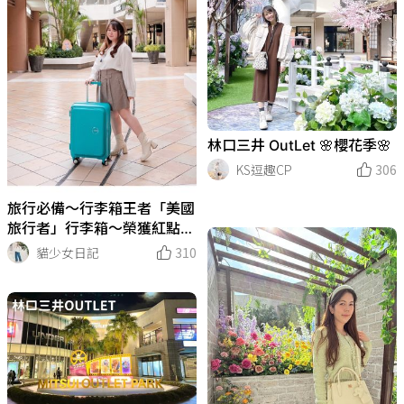
林口三井 OutLet 🌸櫻花季🌸
KS逗趣CP
306
旅行必備～行李箱王者「美國
旅行者」行李箱～榮獲紅點大
獎的經典唱盤箱設計
貓少女日記
310