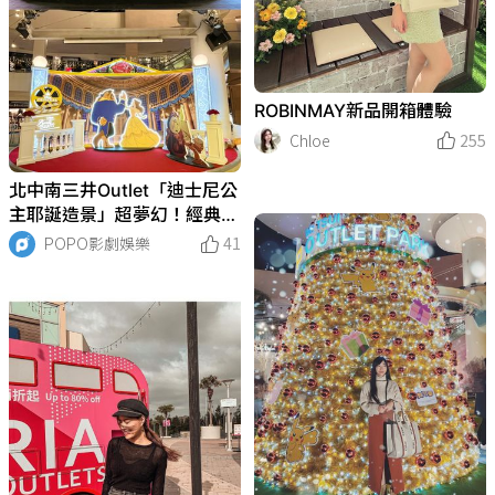
ROBINMAY新品開箱體驗
Chloe
255
北中南三井Outlet「迪士尼公
主耶誕造景」超夢幻！經典場
景再現，還有聖誕遊行、主題
POPO影劇娛樂
41
快閃店別錯過！