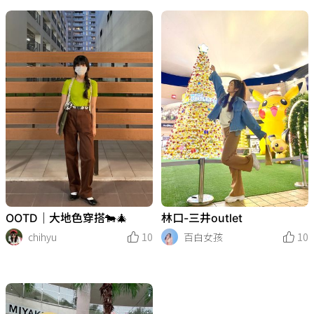
OOTD｜大地色穿搭🐄🎄
林口-三井outlet
chihyu
10
百白女孩
10