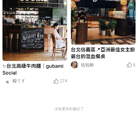
台北信義區📍亞洲最佳女主廚
最台的混血餐桌
桔桔飽
6
✨台北高級牛肉麵｜gubami
Social
瘦です
274
沒有更多的筆記了