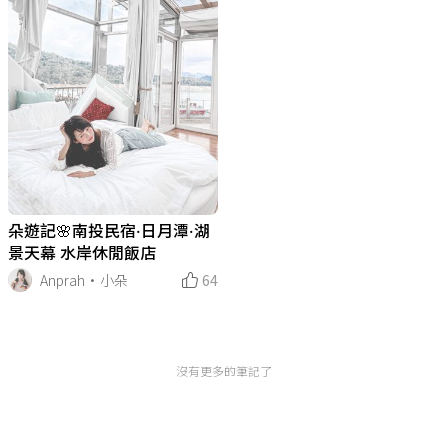
朵遊記🌸南投民宿·日月潭·湖
景天幕 水岸休閒飯店
Anprah·小朵
64
沒有更多的筆記了