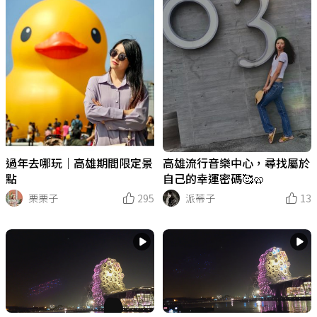
過年去哪玩｜高雄期間限定景
高雄流行音樂中心，尋找屬於
點
自己的幸運密碼🥰🥨
栗栗子
295
派蒂子
13