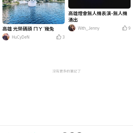
高雄燈會無人機表演-無人機
湧出
With_Jenny
9
高雄 光榮碼頭 ㄇㄚˊ幾兔
HuCyDeN
3
沒有更多的筆記了